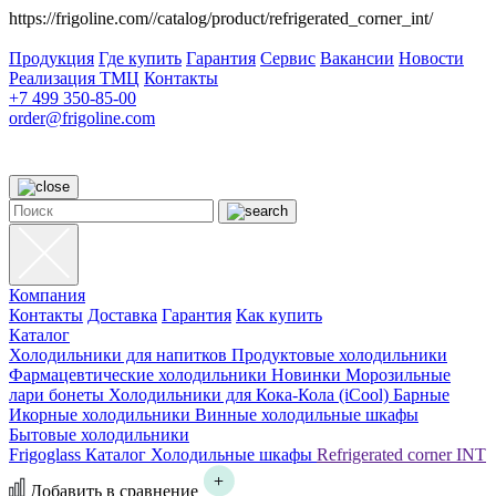
https://frigoline.com//catalog/product/refrigerated_corner_int/
Продукция
Где купить
Гарантия
Сервис
Вакансии
Новости
Реализация ТМЦ
Контакты
+7 499 350-85-00
order@frigoline.com
Компания
Контакты
Доставка
Гарантия
Как купить
Каталог
Холодильники для напитков
Продуктовые холодильники
Фармацевтические холодильники
Новинки
Морозильные
лари бонеты
Холодильники для Кока-Кола (iCool)
Барные
Икорные холодильники
Винные холодильные шкафы
Бытовые холодильники
Frigoglass
Каталог
Холодильные шкафы
Refrigerated corner INT
Добавить в сравнение