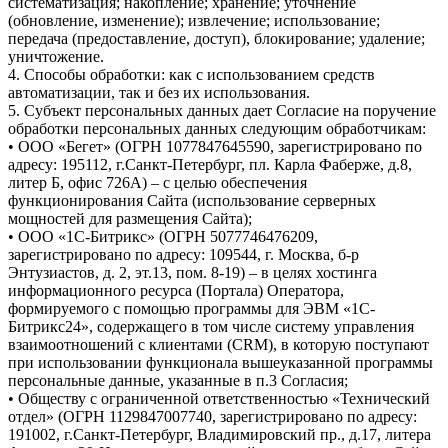
систематизация; накопление; хранение; уточнение
(обновление, изменение); извлечение; использование;
передача (предоставление, доступ), блокирование; удаление;
уничтожение.
4. Способы обработки: как с использованием средств
автоматизации, так и без их использования.
5. Субъект персональных данных дает Согласие на поручение
обработки персональных данных следующим обработчикам:
• ООО «Бегет» (ОГРН 1077847645590, зарегистрировано по
адресу: 195112, г.Санкт-Петербург, пл. Карла Фаберже, д.8,
литер Б, офис 726А) – с целью обеспечения
функционирования Сайта (использование серверных
мощностей для размещения Сайта);
• ООО «1С-Битрикс» (ОГРН 5077746476209,
зарегистрировано по адресу: 109544, г. Москва, б-р
Энтузиастов, д. 2, эт.13, пом. 8-19) – в целях хостинга
информационного ресурса (Портала) Оператора,
формируемого с помощью программы для ЭВМ «1С-
Битрикс24», содержащего в том числе систему управления
взаимоотношений с клиентами (CRM), в которую поступают
при использовании функционала вышеуказанной программы
персональные данные, указанные в п.3 Согласия;
• Обществу с ограниченной ответственностью «Технический
отдел» (ОГРН 1129847007740, зарегистрировано по адресу:
191002, г.Санкт-Петербург, Владимировский пр., д.17, литера