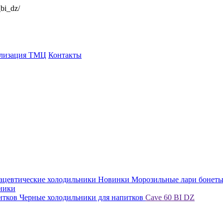
_bi_dz/
ализация ТМЦ
Контакты
ацевтические холодильники
Новинки
Морозильные лари бонет
ники
итков
Черные холодильники для напитков
Cave 60 BI DZ