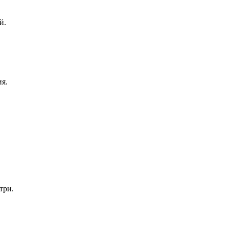
й.
я.
три.