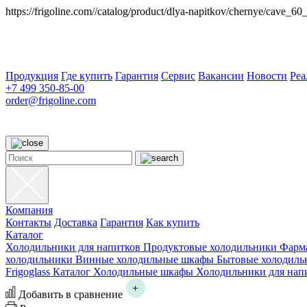
https://frigoline.com//catalog/product/dlya-napitkov/chernye/cave_60
Продукция
Где купить
Гарантия
Сервис
Вакансии
Новости
Ре
+7 499 350-85-00
order@frigoline.com
Компания
Контакты
Доставка
Гарантия
Как купить
Каталог
Холодильники для напитков
Продуктовые холодильники
Фарм
холодильники
Винные холодильные шкафы
Бытовые холодиль
Frigoglass
Каталог
Холодильные шкафы
Холодильники для нап
Добавить в сравнение