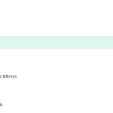
2 КВт/сут.
й.