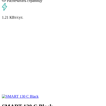
Распечатать страницу
1.21 КВт/сут.
1.21 КВт в сутки
*
Потребляемая мощность других
холодильников:
5 КВт в сутки