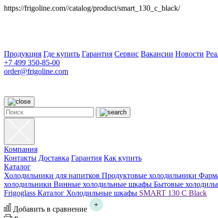
https://frigoline.com//catalog/product/smart_130_c_black/
Продукция
Где купить
Гарантия
Сервис
Вакансии
Новости
Ре
+7 499 350-85-00
order@frigoline.com
Компания
Контакты
Доставка
Гарантия
Как купить
Каталог
Холодильники для напитков
Продуктовые холодильники
Фарм
холодильники
Винные холодильные шкафы
Бытовые холодиль
Frigoglass
Каталог
Холодильные шкафы
SMART 130 C Black
Добавить в сравнение