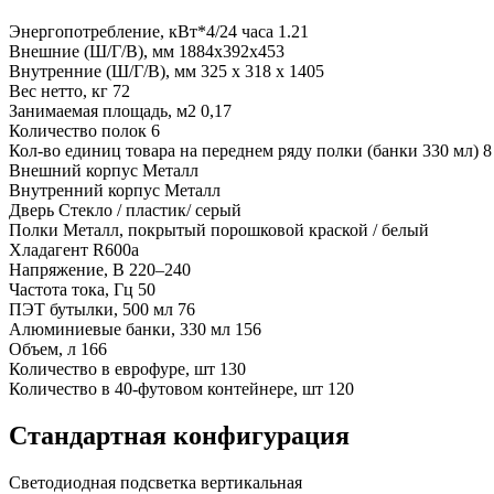
Энергопотребление, кВт*4/24 часа
1.21
Внешние (Ш/Г/В), мм
1884x392x453
Внутренние (Ш/Г/В), мм
325 x 318 x 1405
Вес нетто, кг
72
Занимаемая площадь, м2
0,17
Количество полок
6
Кол-во единиц товара на переднем ряду полки (банки 330 мл)
8
Внешний корпус
Металл
Внутренний корпус
Металл
Дверь
Стекло / пластик/ серый
Полки
Металл, покрытый порошковой краской / белый
Хладагент
R600a
Напряжение, В
220–240
Частота тока, Гц
50
ПЭТ бутылки, 500 мл
76
Алюминиевые банки, 330 мл
156
Объем, л
166
Количество в еврофуре, шт
130
Количество в 40-футовом контейнере, шт
120
Стандартная конфигурация
Светодиодная подсветка вертикальная