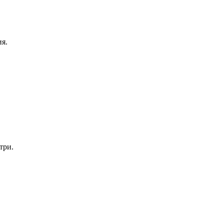
я.
три.