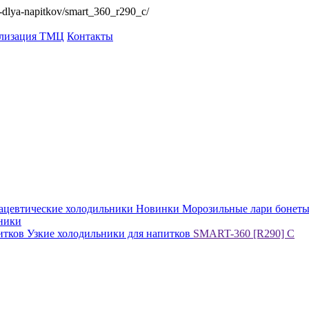
ik-dlya-napitkov/smart_360_r290_c/
ализация ТМЦ
Контакты
ацевтические холодильники
Новинки
Морозильные лари бонет
ники
итков
Узкие холодильники для напитков
SMART-360 [R290] C