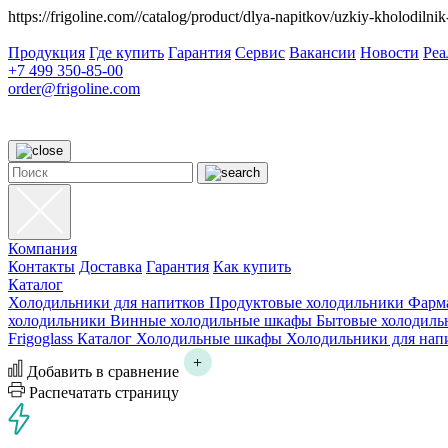
https://frigoline.com//catalog/product/dlya-napitkov/uzkiy-kholodiln
Продукция
Где купить
Гарантия
Сервис
Вакансии
Новости
Ре
+7 499 350-85-00
order@frigoline.com
Компания
Контакты
Доставка
Гарантия
Как купить
Каталог
Холодильники для напитков
Продуктовые холодильники
Фарм
холодильники
Винные холодильные шкафы
Бытовые холодиль
Frigoglass
Каталог
Холодильные шкафы
Холодильники для нап
Добавить в сравнение
Распечатать страницу