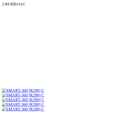
2.84 КВт/сут.
2.84 КВт в сутки
*
Потребляемая мощность других
холодильников:
6 КВт в сутки