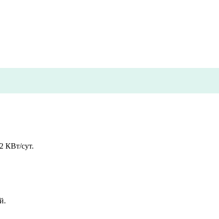
2 КВт/сут.
й.