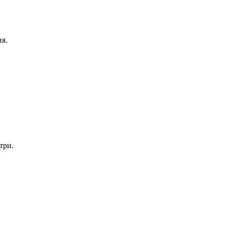
я.
три.