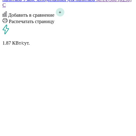
C
Добавить в сравнение
Распечатать страницу
1.87 КВт/сут.
1.87 КВт в сутки
*
Потребляемая мощность других
холодильников:
5 КВт в сутки