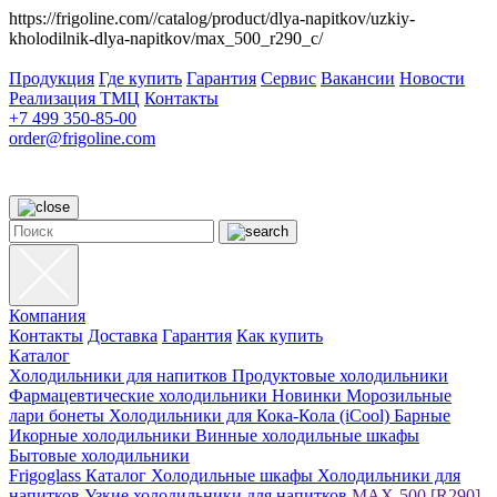
https://frigoline.com//catalog/product/dlya-napitkov/uzkiy-
kholodilnik-dlya-napitkov/max_500_r290_c/
Продукция
Где купить
Гарантия
Сервис
Вакансии
Новости
Реализация ТМЦ
Контакты
+7 499 350-85-00
order@frigoline.com
Компания
Контакты
Доставка
Гарантия
Как купить
Каталог
Холодильники для напитков
Продуктовые холодильники
Фармацевтические холодильники
Новинки
Морозильные
лари бонеты
Холодильники для Кока-Кола (iCool)
Барные
Икорные холодильники
Винные холодильные шкафы
Бытовые холодильники
Frigoglass
Каталог
Холодильные шкафы
Холодильники для
напитков
Узкие холодильники для напитков
MAX-500 [R290]