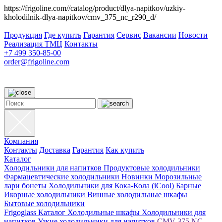
https://frigoline.com//catalog/product/dlya-napitkov/uzkiy-
kholodilnik-dlya-napitkov/cmv_375_nc_r290_d/
Продукция
Где купить
Гарантия
Сервис
Вакансии
Новости
Реализация ТМЦ
Контакты
+7 499 350-85-00
order@frigoline.com
Компания
Контакты
Доставка
Гарантия
Как купить
Каталог
Холодильники для напитков
Продуктовые холодильники
Фармацевтические холодильники
Новинки
Морозильные
лари бонеты
Холодильники для Кока-Кола (iCool)
Барные
Икорные холодильники
Винные холодильные шкафы
Бытовые холодильники
Frigoglass
Каталог
Холодильные шкафы
Холодильники для
напитков
Узкие холодильники для напитков
CMV-375 NC