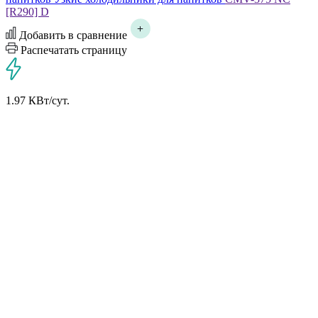
[R290] D
Добавить в сравнение
Распечатать страницу
1.97 КВт/сут.
1.97 КВт в сутки
*
Потребляемая мощность других
холодильников:
5 КВт в сутки