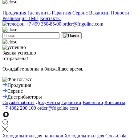
Продукция
Где купить
Гарантия
Сервис
Вакансии
Новости
Реализация ТМЦ
Контакты
+7 499 350-85-00
order@frigoline.com
Заявка успешно
отправлена!
Ожидайте звонка в ближайшее время.
Продукция
Сервис
Дистрибьюторы
Служба заботы
Документы
Гарантии
Вакансии
Контакты
+7 4862 200 100
order@frigoline.com
Холодильники для напитков
Холодильники для Coca-Cola